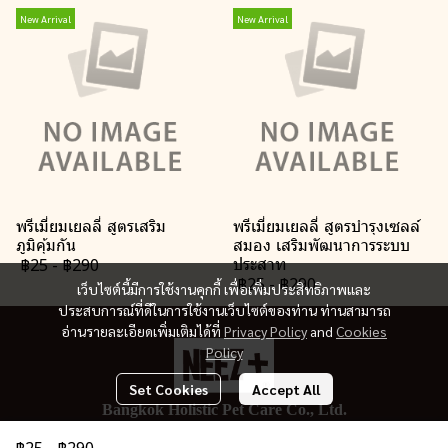
New Arrival
New Arrival
พรีเมี่ยมเยลลี่ สูตรเสริม
พรีเมี่ยมเยลลี่ สูตรบำรุงเซลล์
ภูมิคุ้มกัน
สมอง เสริมพัฒนาการระบบ
ประสาท
฿25
-
฿290
฿25
-
฿290
เว็บไซต์นี้มีการใช้งานคุกกี้ เพื่อเพิ่มประสิทธิภาพและ
ประสบการณ์ที่ดีในการใช้งานเว็บไซต์ของท่าน ท่านสามารถ
อ่านรายละเอียดเพิ่มเติมได้ที่
Privacy Policy
and
Cookies
Policy
Set Cookies
Accept All
Bangkok Holistic Pet Care Co., Ltd.