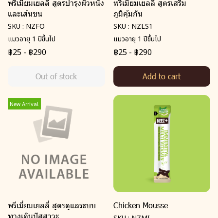
พรีเมี่ยมเยลลี่ สูตรบำรุงผิวหนัง
พรีเมี่ยมเยลลี่ สูตรเสริม
และเส้นขน
ภูมิคุ้มกัน
SKU : NZFO
SKU : NZLS1
แมวอายุ 1 ปีขึ้นไป
แมวอายุ 1 ปีขึ้นไป
฿25
-
฿290
฿25
-
฿290
Out of stock
Add to cart
New Arrival
พรีเมี่ยมเยลลี่ สูตรดูแลระบบ
Chicken Mousse
ทางเดินปัสสาวะ