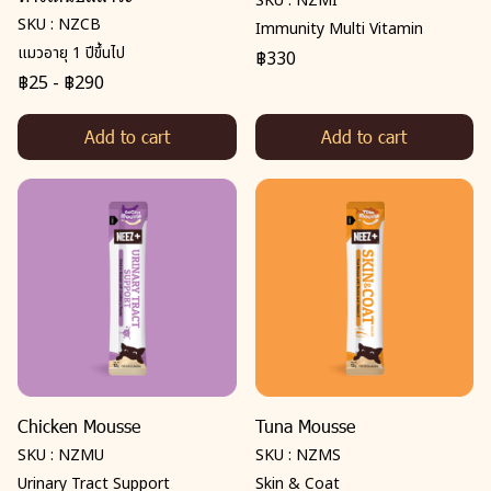
SKU : NZMI
SKU : NZCB
Immunity Multi Vitamin
แมวอายุ 1 ปีขึ้นไป
฿330
฿25
-
฿290
Add to cart
Add to cart
Chicken Mousse
Tuna Mousse
SKU : NZMU
SKU : NZMS
Urinary Tract Support
Skin & Coat