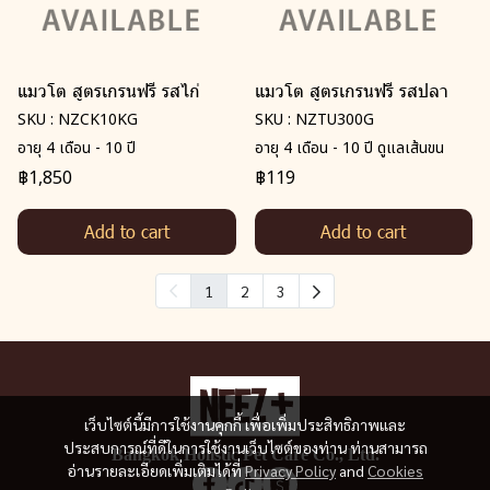
แมวโต สูตรเกรนฟรี รสไก่
แมวโต สูตรเกรนฟรี รสปลา
SKU : NZCK10KG
SKU : NZTU300G
อายุ 4 เดือน - 10 ปี
อายุ 4 เดือน - 10 ปี ดูแลเส้นขน
฿1,850
฿119
Add to cart
Add to cart
1
2
3
เว็บไซต์นี้มีการใช้งานคุกกี้ เพื่อเพิ่มประสิทธิภาพและ
ประสบการณ์ที่ดีในการใช้งานเว็บไซต์ของท่าน ท่านสามารถ
Bangkok Holistic Pet Care Co., Ltd.
อ่านรายละเอียดเพิ่มเติมได้ที่
Privacy Policy
and
Cookies