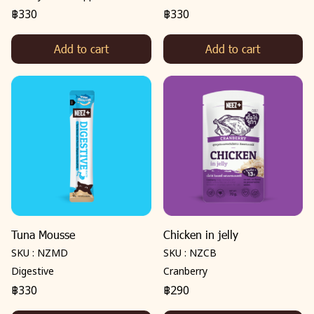
฿330
฿330
Add to cart
Add to cart
Tuna Mousse
Chicken in jelly
SKU : NZMD
SKU : NZCB
Digestive
Cranberry
฿330
฿290