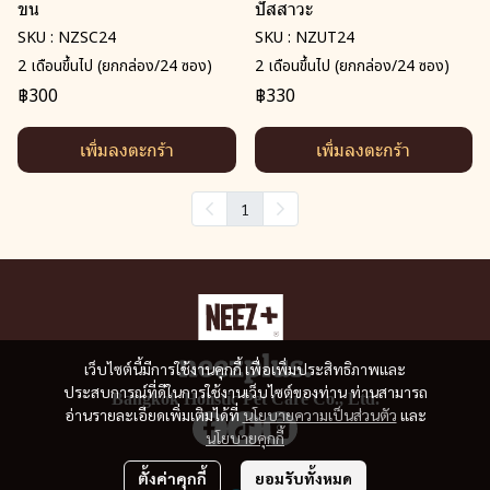
ขน
ปัสสาวะ
SKU : NZSC24
SKU : NZUT24
2 เดือนขึ้นไป (ยกกล่อง/24 ซอง)
2 เดือนขึ้นไป (ยกกล่อง/24 ซอง)
฿300
฿330
เพิ่มลงตะกร้า
เพิ่มลงตะกร้า
1
เว็บไซต์นี้มีการใช้งานคุกกี้ เพื่อเพิ่มประสิทธิภาพและ
ประสบการณ์ที่ดีในการใช้งานเว็บไซต์ของท่าน ท่านสามารถ
Bangkok Holistic Pet Care Co., Ltd.
อ่านรายละเอียดเพิ่มเติมได้ที่
นโยบายความเป็นส่วนตัว
และ
นโยบายคุกกี้
ตั้งค่าคุกกี้
ยอมรับทั้งหมด